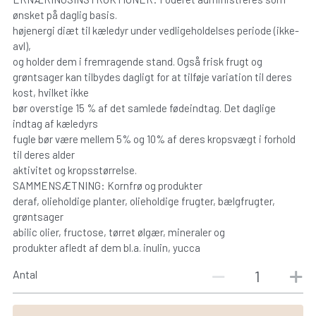
ønsket på daglig basis.
højenergi diæt til kæledyr under vedligeholdelses periode (ikke-
avl),
og holder dem i fremragende stand. Også frisk frugt og
grøntsager kan tilbydes dagligt for at tilføje variation til deres
kost, hvilket ikke
bør overstige 15 % af det samlede fødeindtag. Det daglige
indtag af kæledyrs
fugle bør være mellem 5% og 10% af deres kropsvægt i forhold
til deres alder
aktivitet og kropsstørrelse.
SAMMENSÆTNING: Kornfrø og produkter
deraf, olieholdige planter, olieholdige frugter, bælgfrugter,
grøntsager
abilic olier, fructose, tørret ølgær, mineraler og
produkter afledt af dem bl.a. inulin, yucca