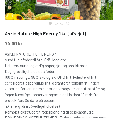
Askio Nature High Energy 1 kg (afvejet)
74.00 kr
ASKIO NATURE HIGH ENERGY
sund fuglefoder til Ara, Grå Jaco etc.
Helt ren, sund, og ærlig papegøje- og parakitmad.
Daglig vedligeholdelses foder.
100% naturligt, 98% økologisk, GMO frit, kolesterol frit,
certificeret aspergillus frit, garanteret toksinfrit, ingen
kunstige farver, ingen kunstige smags- eller duftstoffer og
ingen kunstige konserveringsmidler. Holdbar 12 mdr. fra
produktion. Se dato på posen.
høj energi diæt (vedligeholdelse).
Komplet ekstruderet foderblanding til selskabsfugle
ERNÆRINGSINSTRUKTIONER: Foderet administreres som