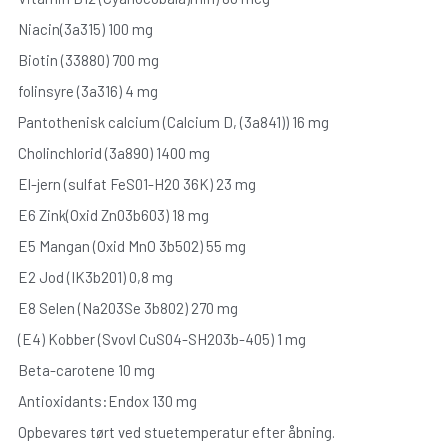
Niacin(3a315) 100 mg
Biotin (33880) 700 mg
folinsyre (3a316) 4 mg
Pantothenisk calcium (Calcium D, (3a841)) 16 mg
Cholinchlorid (3a890) 1400 mg
El-jern (sulfat FeS01-H20 36K) 23 mg
E6 Zink(Oxid Zn03b603) 18 mg
E5 Mangan (Oxid MnO 3b502) 55 mg
E2 Jod (IK3b201) 0,8 mg
E8 Selen (Na203Se 3b802) 270 mg
(E4) Kobber (Svovl CuS04-SH203b-405) 1 mg
Beta-carotene 10 mg
Antioxidants:Endox 130 mg
Opbevares tørt ved stuetemperatur efter åbning.