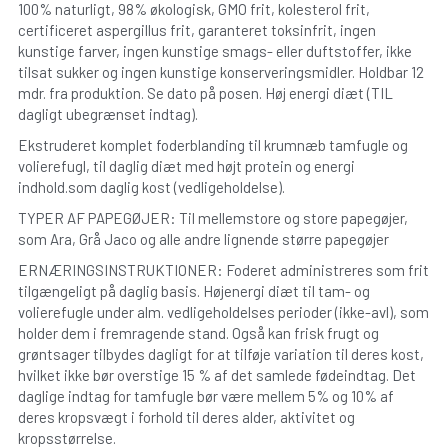
100% naturligt, 98% økologisk, GMO frit, kolesterol frit, 
certificeret aspergillus frit, garanteret toksinfrit, ingen 
kunstige farver, ingen kunstige smags- eller duftstoffer, ikke 
tilsat sukker og ingen kunstige konserveringsmidler. Holdbar 12 
mdr. fra produktion. Se dato på posen. Høj energi diæt (TIL 
dagligt ubegrænset indtag).
Ekstruderet komplet foderblanding til krumnæb tamfugle og 
volierefugl, til daglig diæt med højt protein og energi 
indhold.som daglig kost (vedligeholdelse).
TYPER AF PAPEGØJER: Til mellemstore og store papegøjer, 
som Ara, Grå Jaco og alle andre lignende større papegøjer
ERNÆRINGSINSTRUKTIONER: Foderet administreres som frit 
tilgængeligt på daglig basis. Højenergi diæt til tam- og 
volierefugle under alm. vedligeholdelses perioder (ikke-avl), som 
holder dem i fremragende stand. Også kan frisk frugt og 
grøntsager tilbydes dagligt for at tilføje variation til deres kost, 
hvilket ikke bør overstige 15 % af det samlede fødeindtag. Det 
daglige indtag for tamfugle bør være mellem 5% og 10% af 
deres kropsvægt i forhold til deres alder, aktivitet og 
kropsstørrelse.