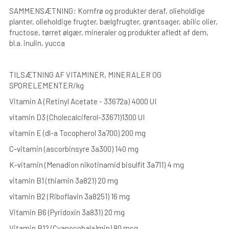
SAMMENSÆTNING: Kornfrø og produkter deraf, olieholdige 
planter, olieholdige frugter, bælgfrugter, grøntsager, abilic olier, 
fructose, tørret ølgær, mineraler og produkter afledt af dem, 
bl.a. inulin, yucca
TILSÆTNING AF VITAMINER, MINERALER OG 
SPORELEMENTER/kg
Vitamin A (Retinyl Acetate - 33672a) 4000 UI
vitamin D3 (Cholecalciferol-33671)1300 UI
vitamin E (dl-a Tocopherol 3a700) 200 mg
C-vitamin (ascorbinsyre 3a300) 140 mg
K-vitamin (Menadion nikotinamid bisulfit 3a711) 4 mg
vitamin B1 (thiamin 3a821) 20 mg
vitamin B2 (Riboflavin 3a8251) 16 mg
Vitamin B6 (Pyridoxin 3a831) 20 mg
Vitamin B12 (Cyanocobala)min) 80 mcg