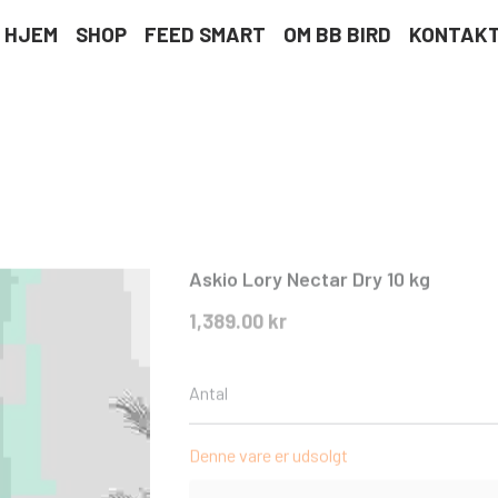
HJEM
SHOP
FEED SMART
OM BB BIRD
KONTAK
Askio Lory Nectar Dry 10 kg
1,389.00 kr